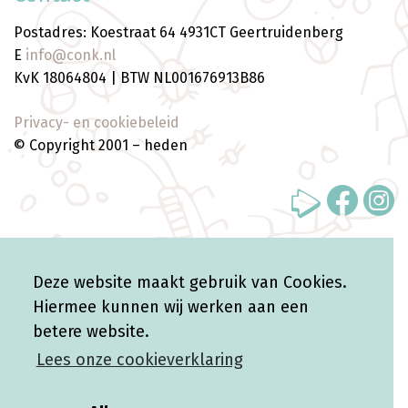
Postadres: Koestraat 64 4931CT Geertruidenberg
E
info@conk.nl
KvK 18064804 | BTW NL001676913B86
Privacy- en cookiebeleid
© Copyright 2001 – heden
WebVooruit */ ?>
Deze website maakt gebruik van Cookies.
Hiermee kunnen wij werken aan een
betere website.
Lees onze cookieverklaring