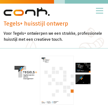
Skip
to
content
Tegels+ huisstijl ontwerp
Logo en huisstijl
Voor Tegels+ ontwierpen we een strakke, professionele
Grafisch ontwerp
huisstijl met een creatieve touch.
Illustraties
Verpakkingen
Informatiepanelen
Wat nog meer