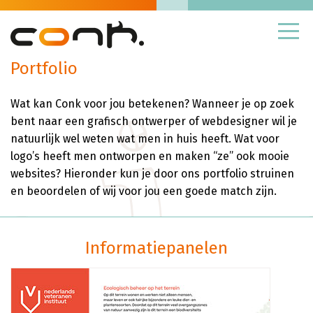
Skip
to
content
Portfolio
Logo en huisstijl
Wat kan Conk voor jou betekenen? Wanneer je op zoek
Grafisch ontwerp
bent naar een grafisch ontwerper of webdesigner wil je
Illustraties
natuurlijk wel weten wat men in huis heeft. Wat voor
logo’s heeft men ontworpen en maken “ze” ook mooie
Verpakkingen
websites? Hieronder kun je door ons portfolio struinen
en beoordelen of wij voor jou een goede match zijn.
Informatiepanelen
Wat nog meer
Informatiepanelen