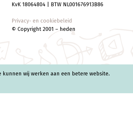
KvK 18064804 | BTW NL001676913B86
Privacy- en cookiebeleid
© Copyright 2001 – heden
 kunnen wij werken aan een betere website.