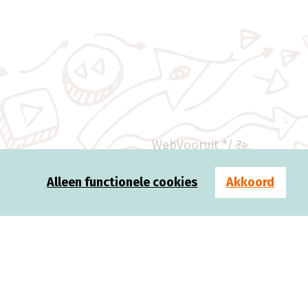
WebVooruit */ ?>
Alleen functionele cookies
Akkoord