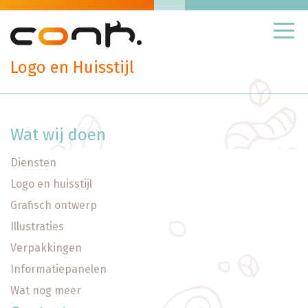
Skip
to
content
Logo en Huisstijl
Logo en huisstijl
Grafisch ontwerp
Wat wij doen
Illustraties
Verpakkingen
Diensten
Logo en huisstijl
Informatiepanelen
Grafisch ontwerp
Wat nog meer
Illustraties
Verpakkingen
Informatiepanelen
Wat nog meer