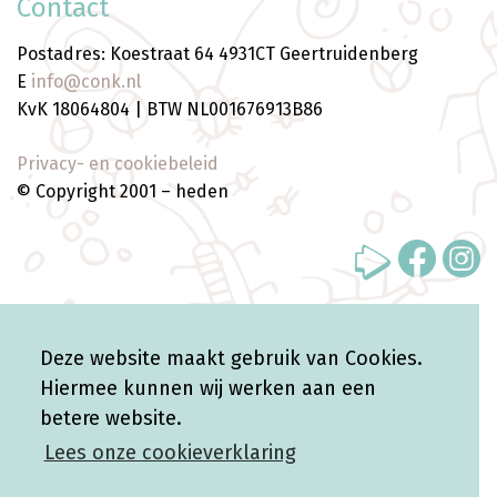
Contact
Postadres: Koestraat 64 4931CT Geertruidenberg
E
info@conk.nl
KvK 18064804 | BTW NL001676913B86
Privacy- en cookiebeleid
© Copyright 2001 – heden
WebVooruit */ ?>
Deze website maakt gebruik van Cookies.
Hiermee kunnen wij werken aan een
betere website.
Lees onze cookieverklaring